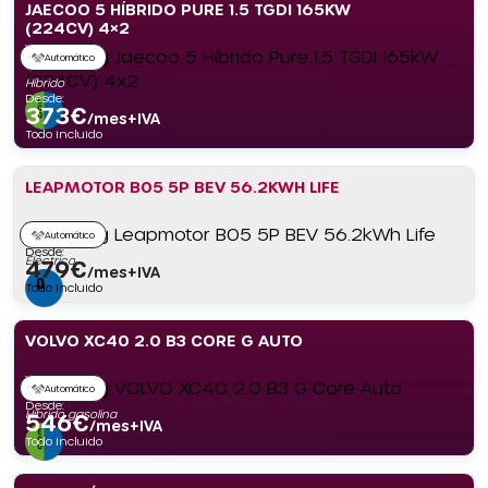
JAECOO 5 HÍBRIDO PURE 1.5 TGDI 165KW
(224CV) 4×2
Automático
Híbrido
Desde:
373
€
/mes+IVA
Todo incluido
LEAPMOTOR B05 5P BEV 56.2KWH LIFE
Automático
Desde:
Eléctrico
479
€
/mes+IVA
Todo incluido
VOLVO XC40 2.0 B3 CORE G AUTO
Automático
Desde:
Híbrido gasolina
546
€
/mes+IVA
Todo incluido