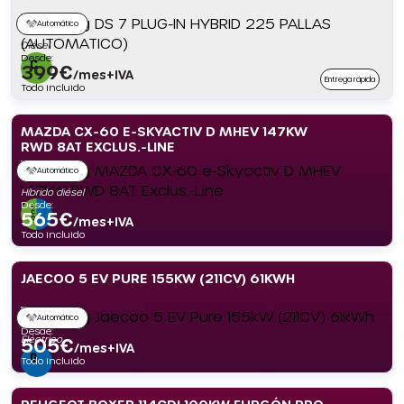
Automático
Diésel
Desde:
399
€
/mes+IVA
Entrega rápida
Todo incluido
MAZDA CX-60 E-SKYACTIV D MHEV 147KW
RWD 8AT EXCLUS.-LINE
Automático
Híbrido diésel
Desde:
565
€
/mes+IVA
Todo incluido
JAECOO 5 EV PURE 155KW (211CV) 61KWH
Automático
Desde:
Eléctrico
505
€
/mes+IVA
Todo incluido