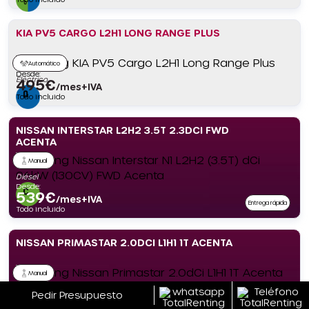
KIA PV5 CARGO L2H1 LONG RANGE PLUS
Automático
Desde:
Eléctrico
495
€
/mes+IVA
Todo incluido
NISSAN INTERSTAR L2H2 3.5T 2.3DCI FWD
ACENTA
Manual
Diésel
Desde:
539
€
/mes+IVA
Entrega rápida
Todo incluido
NISSAN PRIMASTAR 2.0DCI L1H1 1T ACENTA
Manual
Desde:
Diésel
489
€
Pedir Presupuesto
/mes+IVA
Entrega rápida
Todo incluido