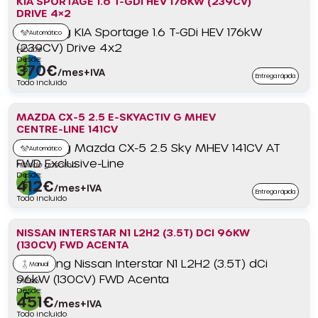
KIA SPORTAGE 1.6 T-GDI HEV 176KW (239CV)
DRIVE 4×2
Automático
Híbrido
Desde:
370
€
/mes+IVA
Entrega rápida
Todo incluido
MAZDA CX-5 2.5 E-SKYACTIV G MHEV
CENTRE-LINE 141CV
Automático
Híbrido gasolina
Desde:
412
€
/mes+IVA
Entrega rápida
Todo incluido
NISSAN INTERSTAR N1 L2H2 (3.5T) DCI 96KW
(130CV) FWD ACENTA
Manual
Diésel
Desde:
451
€
/mes+IVA
Todo incluido