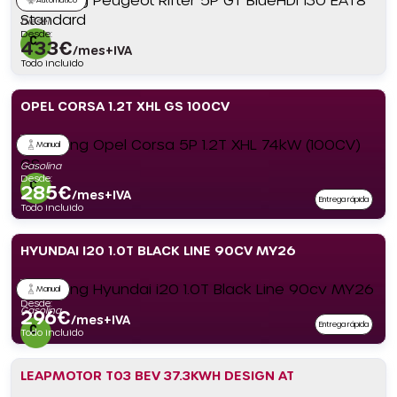
Diésel
Desde:
433
€
/mes+IVA
Todo incluido
OPEL CORSA 1.2T XHL GS 100CV
Manual
Gasolina
Desde:
285
€
/mes+IVA
Entrega rápida
Todo incluido
HYUNDAI I20 1.0T BLACK LINE 90CV MY26
Manual
Desde:
Gasolina
296
€
/mes+IVA
Entrega rápida
Todo incluido
LEAPMOTOR T03 BEV 37.3KWH DESIGN AT