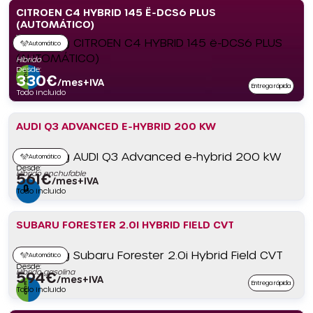
CITROEN C4 HYBRID 145 Ë-DCS6 PLUS
(AUTOMÁTICO)
Automático
Híbrido
Desde:
330
€
/mes+IVA
Entrega rápida
Todo incluido
AUDI Q3 ADVANCED E-HYBRID 200 KW
Automático
Desde:
Híbrido enchufable
561
€
/mes+IVA
Todo incluido
SUBARU FORESTER 2.0I HYBRID FIELD CVT
Automático
Desde:
Híbrido gasolina
594
€
/mes+IVA
Entrega rápida
Todo incluido