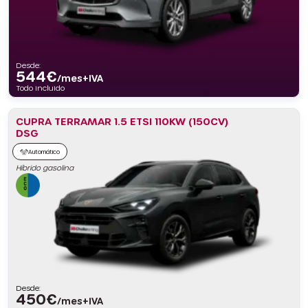
Desde:
544
€
/mes+IVA
Todo incluido
CUPRA TERRAMAR 1.5 ETSI 110KW (150CV)
DSG
Automático
Híbrido gasolina
Desde:
450
€
/mes+IVA