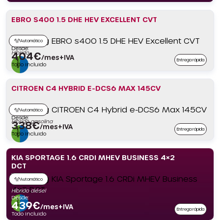
EBRO S400 1.5 DHE HEV EXCELLENT CVT
Automático
Desde:
Híbrido
404
€
/mes+IVA
Entrega rápida
Todo incluido
CITROEN C4 HYBRID E-DCS6 MAX 145CV
Automático
Desde:
Híbrido gasolina
338
€
/mes+IVA
Entrega rápida
Todo incluido
KIA SPORTAGE 1.6 CRDI MHEV BUSINESS 4×2
DCT
Automático
Híbrido diésel
Desde:
439
€
/mes+IVA
Entrega rápida
Todo incluido