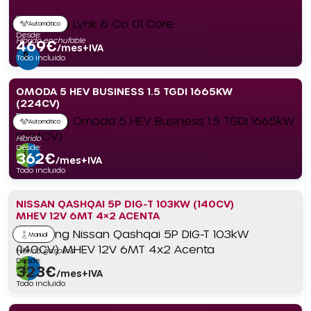
Automático
Desde:
Híbrido enchufable
469
€
/mes+IVA
Todo incluido
OMODA 5 HEV BUSINESS 1.5 TGDI 1665KW
(224CV)
Automático
Híbrido
Desde:
362
€
/mes+IVA
Todo incluido
NISSAN QASHQAI 5P DIG-T 103KW (140CV)
MHEV 12V 6MT 4×2 ACENTA
Manual
Híbrido gasolina
Desde:
323
€
/mes+IVA
Todo incluido