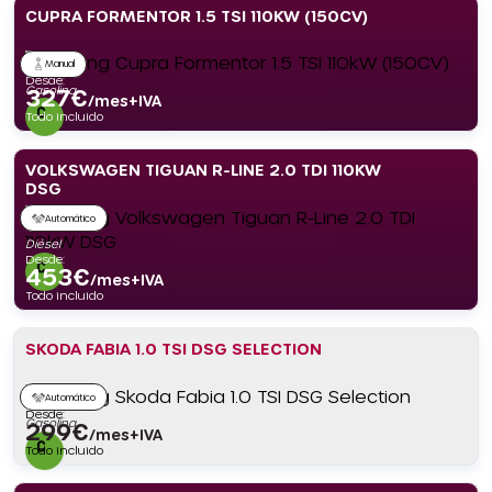
CUPRA FORMENTOR 1.5 TSI 110KW (150CV)
Manual
Desde:
Gasolina
327
€
/mes+IVA
Todo incluido
VOLKSWAGEN TIGUAN R-LINE 2.0 TDI 110KW
DSG
Automático
Diésel
Desde:
453
€
/mes+IVA
Todo incluido
SKODA FABIA 1.0 TSI DSG SELECTION
Automático
Desde:
Gasolina
299
€
/mes+IVA
Todo incluido