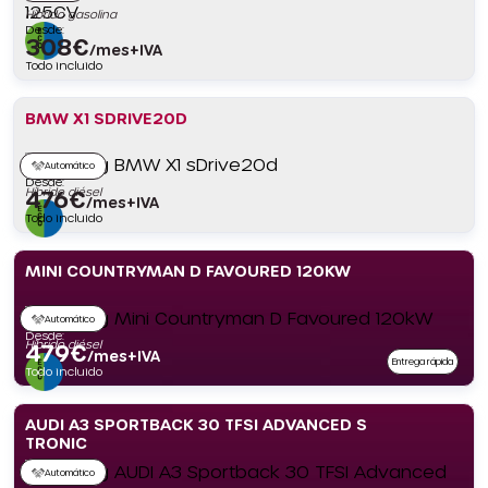
Híbrido gasolina
Desde:
308
€
/mes+IVA
Todo incluido
BMW X1 SDRIVE20D
Automático
Desde:
Híbrido diésel
476
€
/mes+IVA
Todo incluido
MINI COUNTRYMAN D FAVOURED 120KW
Automático
Desde:
Híbrido diésel
479
€
/mes+IVA
Entrega rápida
Todo incluido
AUDI A3 SPORTBACK 30 TFSI ADVANCED S
TRONIC
Automático