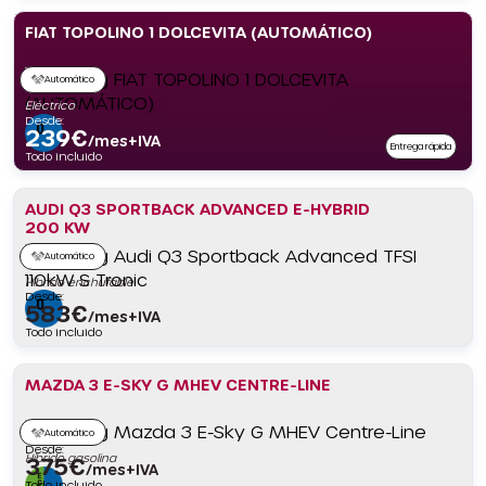
FIAT TOPOLINO 1 DOLCEVITA (AUTOMÁTICO)
Automático
Eléctrico
Desde:
239
€
/mes+IVA
Entrega rápida
Todo incluido
AUDI Q3 SPORTBACK ADVANCED E-HYBRID
200 KW
Automático
Híbrido enchufable
Desde:
583
€
/mes+IVA
Todo incluido
MAZDA 3 E-SKY G MHEV CENTRE-LINE
Automático
Desde:
Híbrido gasolina
375
€
/mes+IVA
Todo incluido