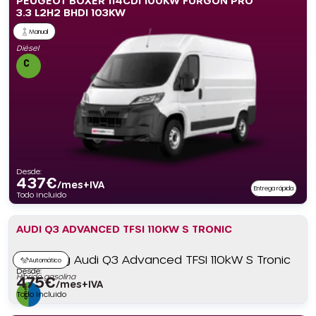
PEUGEOT BOXER 114CDI 100KW FURGÓN PRO
3.3 L2H2 BHDI 103KW
Manual
Diésel
Desde:
437
€
/mes+IVA
Entrega rápida
Todo incluido
AUDI Q3 ADVANCED TFSI 110KW S TRONIC
Automático
Desde:
Híbrido gasolina
475
€
/mes+IVA
Todo incluido