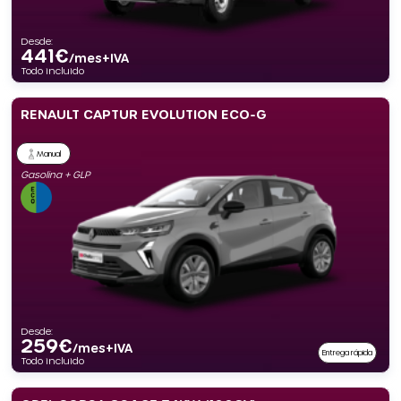
Desde:
441
€
/mes+IVA
Todo incluido
RENAULT CAPTUR EVOLUTION ECO-G
Manual
Gasolina + GLP
Desde:
259
€
/mes+IVA
Entrega rápida
Todo incluido