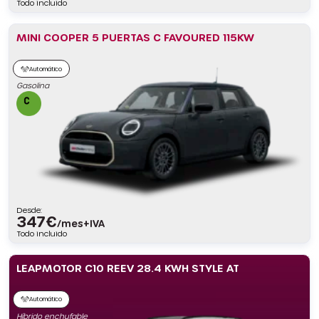
Todo incluido
MINI COOPER 5 PUERTAS C FAVOURED 115KW
Automático
Gasolina
Desde:
347
€
/mes+IVA
Todo incluido
LEAPMOTOR C10 REEV 28.4 KWH STYLE AT
Automático
Híbrido enchufable