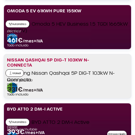
OMODA 5 EV 61KWH PURE 155KW
Automático
Eléctrico
Desde:
461
€
/mes+IVA
Todo incluido
NISSAN QASHQAI 5P DIG-T 103KW N-
CONNECTA
Manual
Híbrido gasolina
Desde:
331
€
/mes+IVA
Todo incluido
BYD ATTO 2 DM-I ACTIVE
Automático
Desde:
Híbrido enchufable
393
€
/mes+IVA
Entrega rápida