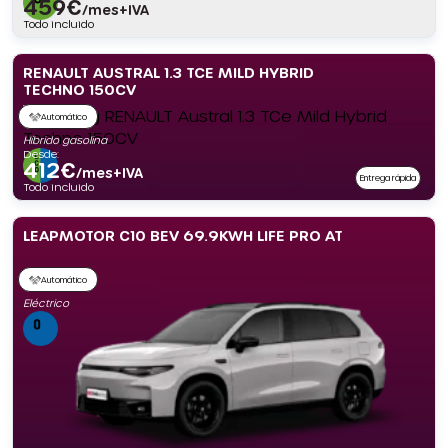
459
€
/mes+IVA
Todo incluido
RENAULT AUSTRAL 1.3 TCE MILD HYBRID
TECHNO 150CV
Automático
Híbrido gasolina
Desde:
412
€
/mes+IVA
Entrega rápida
Todo incluido
LEAPMOTOR C10 BEV 69.9KWH LIFE PRO AT
Automático
Eléctrico