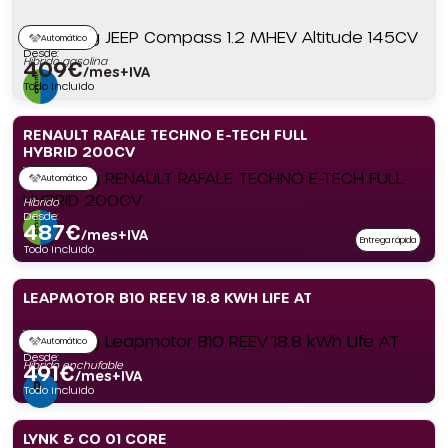
Automático
Desde:
Híbrido gasolina
409
€
/mes+IVA
Todo incluido
RENAULT RAFALE TECHNO E-TECH FULL
HYBRID 200CV
Automático
Híbrido
Desde:
487
€
/mes+IVA
Entrega rápida
Todo incluido
LEAPMOTOR B10 REEV 18.8 KWH LIFE AT
Automático
Desde:
Híbrido enchufable
491
€
/mes+IVA
Todo incluido
LYNK & CO 01 CORE