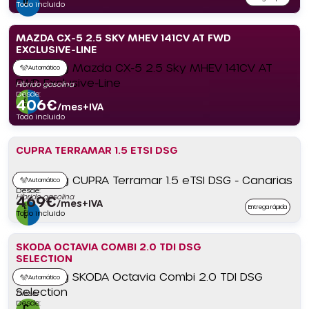
Todo incluido
MAZDA CX-5 2.5 SKY MHEV 141CV AT FWD
EXCLUSIVE-LINE
Automático
Híbrido gasolina
Desde:
406
€
/mes+IVA
Todo incluido
CUPRA TERRAMAR 1.5 ETSI DSG
Automático
Desde:
Híbrido gasolina
469
€
/mes+IVA
Entrega rápida
Todo incluido
SKODA OCTAVIA COMBI 2.0 TDI DSG
SELECTION
Automático
Diésel
Desde: