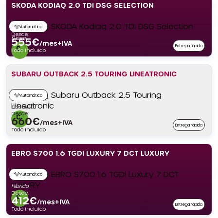
SKODA KODIAQ 2.0 TDI DSG SELECTION
Automático
Desde:
Diésel
555
€
/mes+IVA
Entrega rápida
Todo incluido
SUBARU OUTBACK 2.5 TOURING LINEATRONIC
Automático
Gasolina
Desde:
660
€
/mes+IVA
Entrega rápida
Todo incluido
EBRO S700 1.6 TGDI LUXURY 7 DCT LUXURY
Automático
Híbrido
Desde:
412
€
/mes+IVA
Entrega rápida
Todo incluido