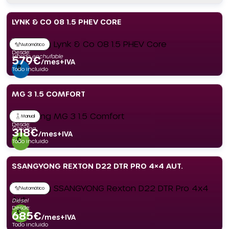
LYNK & CO 08 1.5 PHEV CORE
Automático
Desde:
Híbrido enchufable
579
€
/mes+IVA
Todo incluido
MG 3 1.5 COMFORT
Manual
Desde:
Gasolina
318
€
/mes+IVA
Todo incluido
SSANGYONG REXTON D22 DTR PRO 4×4 AUT.
Automático
Diésel
Desde:
685
€
/mes+IVA
Todo incluido