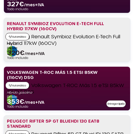
327
€
/mes+IVA
Todo incluido
RENAULT SYMBIOZ EVOLUTION E-TECH FULL
HYBRID 117KW (160CV)
Automático
Híbrido
Desde:
320
€
/mes+IVA
Todo incluido
VOLKSWAGEN T-ROC MÁS 1.5 ETSI 85KW
(116CV) DSG
Automático
Híbrido gasolina
Desde:
353
€
/mes+IVA
Entrega rápida
Todo incluido
PEUGEOT RIFTER 5P GT BLUEHDI 130 EAT8
STANDARD
Automático