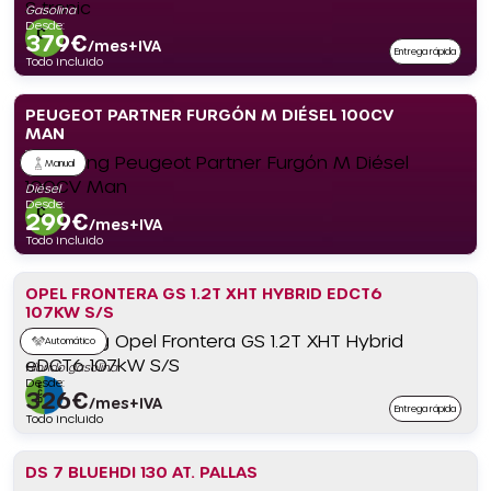
Gasolina
Desde:
379
€
/mes+IVA
Entrega rápida
Todo incluido
PEUGEOT PARTNER FURGÓN M DIÉSEL 100CV
MAN
Manual
Diésel
Desde:
299
€
/mes+IVA
Todo incluido
OPEL FRONTERA GS 1.2T XHT HYBRID EDCT6
107KW S/S
Automático
Híbrido gasolina
Desde:
326
€
/mes+IVA
Entrega rápida
Todo incluido
DS 7 BLUEHDI 130 AT. PALLAS