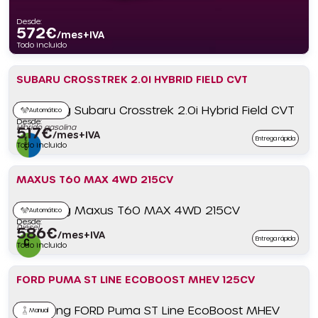
Desde:
572
€
/mes+IVA
Todo incluido
SUBARU CROSSTREK 2.0I HYBRID FIELD CVT
Automático
Desde:
Híbrido gasolina
517
€
/mes+IVA
Entrega rápida
Todo incluido
MAXUS T60 MAX 4WD 215CV
Automático
Desde:
Diésel
586
€
/mes+IVA
Entrega rápida
Todo incluido
FORD PUMA ST LINE ECOBOOST MHEV 125CV
Manual