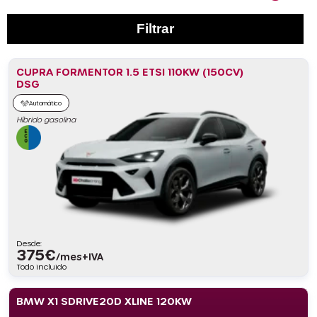
Filtrar
CUPRA FORMENTOR 1.5 ETSI 110KW (150CV)
DSG
Automático
Híbrido gasolina
Desde:
375
€
/mes+IVA
Todo incluido
BMW X1 SDRIVE20D XLINE 120KW