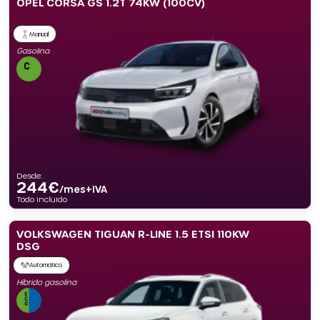
OPEL CORSA GS 1.2T 74KW (100CV)
Manual
Gasolina
Desde:
244
€
/mes+IVA
Todo incluido
VOLKSWAGEN TIGUAN R-LINE 1.5 ETSI 110KW
DSG
Automático
Híbrido gasolina