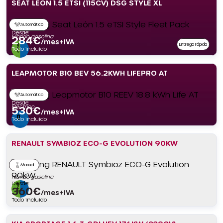
SEAT LEÓN 1.5 ETSI (115CV) DSG STYLE XL
Automático
Desde:
Híbrido gasolina
284
€
/mes+IVA
Entrega rápida
Todo incluido
LEAPMOTOR B10 BEV 56.2KWH LIFEPRO AT
Automático
Desde:
Eléctrico
530
€
/mes+IVA
Todo incluido
RENAULT SYMBIOZ ECO-G EVOLUTION 90KW
Manual
Híbrido gasolina
Desde:
360
€
/mes+IVA
Todo incluido