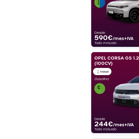
Desde:
590
€
/mes+IVA
Todo incluido
OPEL CORSA GS 1.
(100CV)
Manual
Gasolina
Desde:
244
€
/mes+IVA
Todo incluido