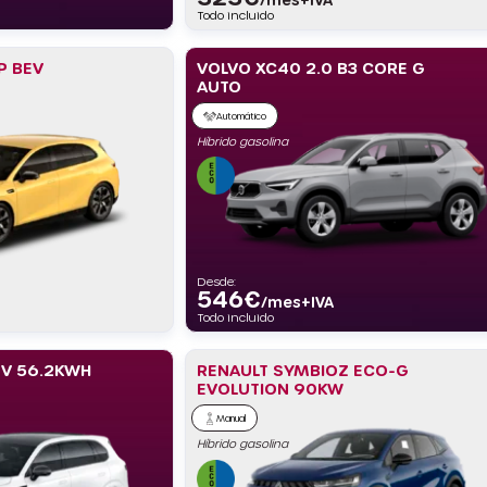
Todo incluido
P BEV
VOLVO XC40 2.0 B3 CORE G
AUTO
Automático
Híbrido gasolina
Desde:
546
€
/mes+IVA
Todo incluido
EV 56.2KWH
RENAULT SYMBIOZ ECO-G
EVOLUTION 90KW
Manual
Híbrido gasolina