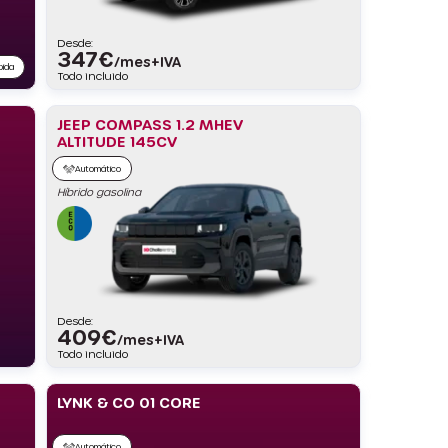
Desde:
347
€
/mes+IVA
pida
Todo incluido
JEEP COMPASS 1.2 MHEV
ALTITUDE 145CV
Automático
Híbrido gasolina
Desde:
409
€
/mes+IVA
Todo incluido
LYNK & CO 01 CORE
Automático