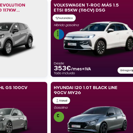
 EVOLUTION
VOLKSWAGEN T-ROC MÁS 1.5
D 117KW
ETSI 85KW (116CV) DSG
Automático
Híbrido gasolina
Desde:
353
€
/mes+IVA
Entrega rá
Todo incluido
HL GS 100CV
HYUNDAI I20 1.0T BLACK LINE
90CV MY26
Manual
Gasolina