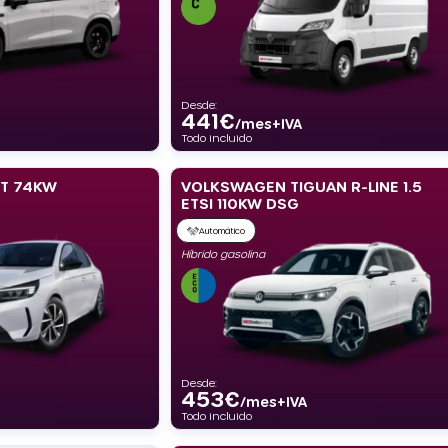
Desde:
441
€
/mes+IVA
Todo incluido
2T 74KW
VOLKSWAGEN TIGUAN R-LINE 1.5
ETSI 110KW DSG
Automático
Híbrido gasolina
Desde:
453
€
/mes+IVA
Todo incluido