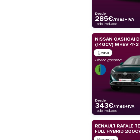
Desde:
285
€
/mes+IVA
Todo incluido
NISSAN QASHQAI D
(140CV) MHEV 4×2
BLUE OCEAN
Manual
Híbrido gasolina
Desde:
343
€
/mes+IVA
Todo incluido
RENAULT RAFALE T
FULL HYBRID 200C
Automático