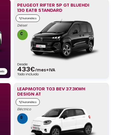
PEUGEOT RIFTER 5P GT BLUEHDI
130 EAT8 STANDARD
Automático
Diésel
Desde:
433
€
/mes+IVA
pida
Todo incluido
LEAPMOTOR T03 BEV 37.3KWH
DESIGN AT
Automático
Eléctrico