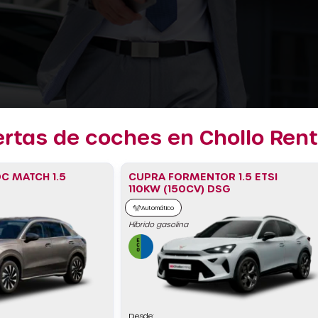
ertas de coches en Chollo Rent
C MATCH 1.5
CUPRA FORMENTOR 1.5 ETSI
110KW (150CV) DSG
Automático
Híbrido gasolina
Desde: