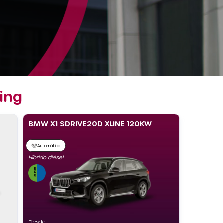
ing
BMW X1 SDRIVE20D XLINE 120KW
Automático
Híbrido diésel
Desde: