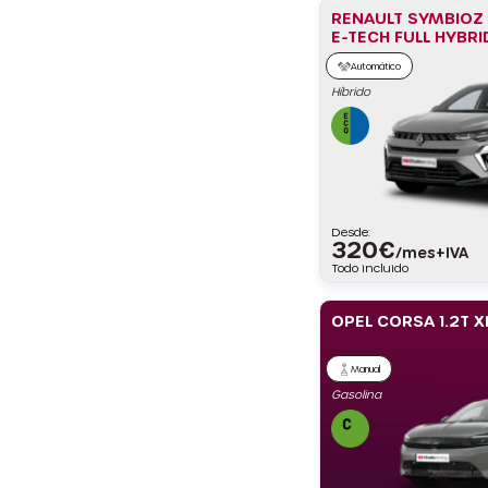
RENAULT SYMBIOZ
E-TECH FULL HYBRI
(160CV)
Automático
Híbrido
Desde:
320
€
/mes+IVA
Todo incluido
OPEL CORSA 1.2T X
Manual
Gasolina