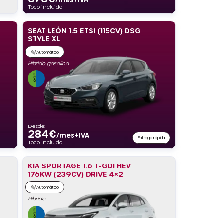
Todo incluido
SEAT LEÓN 1.5 ETSI (115CV) DSG
STYLE XL
Automático
Híbrido gasolina
Desde:
284
€
/mes+IVA
Entrega rápida
Todo incluido
KIA SPORTAGE 1.6 T-GDI HEV
176KW (239CV) DRIVE 4×2
Automático
Híbrido