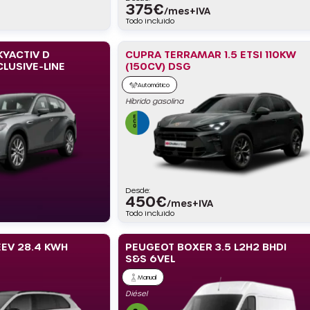
375
€
/mes+IVA
Todo incluido
YACTIV D
CUPRA TERRAMAR 1.5 ETSI 110KW
LUSIVE-LINE
(150CV) DSG
Automático
Híbrido gasolina
Desde:
450
€
/mes+IVA
Todo incluido
EV 28.4 KWH
PEUGEOT BOXER 3.5 L2H2 BHDI
S&S 6VEL
Manual
Diésel