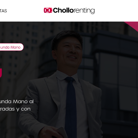
TAS
egunda Mano
g
gunda Mano al
tradas y con