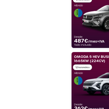
Híbrido
Desde:
487
€
/mes+IVA
Todo incluido
OMODA 5 HEV BUSI
1665KW (224CV)
Automático
Híbrido
Desde:
362
€
/mes+IVA