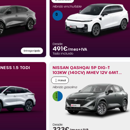
Híbrido enchufable
Desde:
491
€
/mes+IVA
Entrega rápida
Todo incluido
NESS 1.5 TGDI
NISSAN QASHQAI 5P DIG-T
103KW (140CV) MHEV 12V 6MT
4×2 ACENTA
Manual
Híbrido gasolina
Desde:
323
€
/mes+IVA