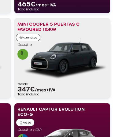
465
€
/mes+IVA
Todo incluido
MINI COOPER 5 PUERTAS C
FAVOURED 115KW
Automático
Gasolina
Desde:
347
€
/mes+IVA
Todo incluido
RENAULT CAPTUR EVOLUTION
ECO-G
Manual
Gasolina + GLP