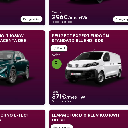
Desde:
296
€
/mes+IVA
Entrega rápida
Entrega rá
Todo incluido
IG-T 103KW
PEUGEOT EXPERT FURGÓN
 ACENTA DEEP
STANDARD BLUEHDI S&S
Manual
Diésel
Desde:
371
€
/mes+IVA
Todo incluido
ECHNO E-TECH
LEAPMOTOR B10 REEV 18.8 KWH
V
LIFE AT
Automático