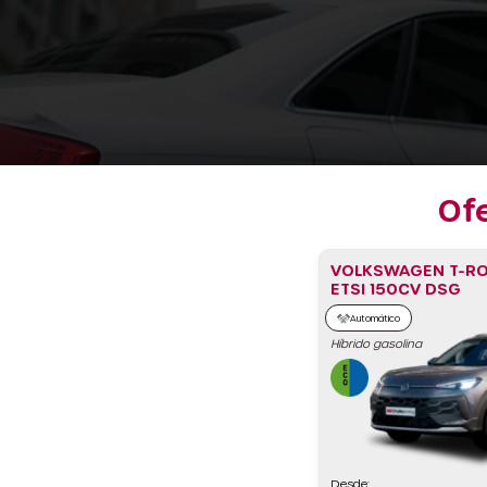
Of
VOLKSWAGEN T-RO
ETSI 150CV DSG
Automático
Híbrido gasolina
Desde: