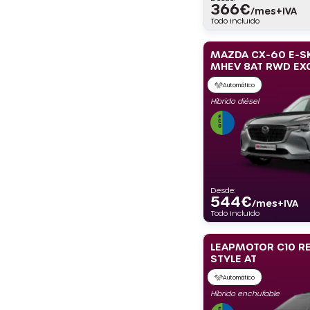
366
€
/mes+IVA
Todo incluido
MAZDA CX-60 E-SK
MHEV 8AT RWD EXC
Automático
Híbrido diésel
Desde:
544
€
/mes+IVA
Todo incluido
LEAPMOTOR C10 RE
STYLE AT
Automático
Híbrido enchufable