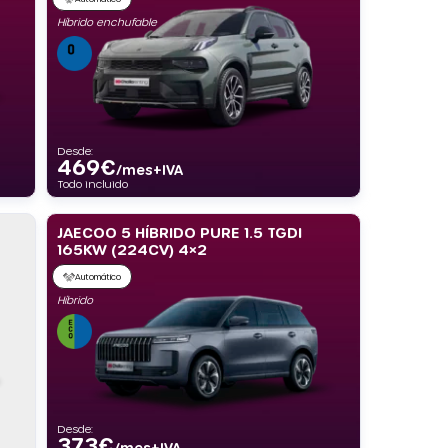
Híbrido enchufable
Desde:
469
€
/mes+IVA
Todo incluido
JAECOO 5 HÍBRIDO PURE 1.5 TGDI
165KW (224CV) 4×2
Automático
Híbrido
Desde:
373
€
/mes+IVA