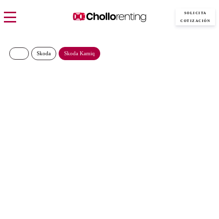
SOLICITA
COTIZACIÓN
Skoda
Skoda Kamiq
Skoda Kamiq Selection TSI
1.0 DSG
293€/Mes
Desde:
más IVA