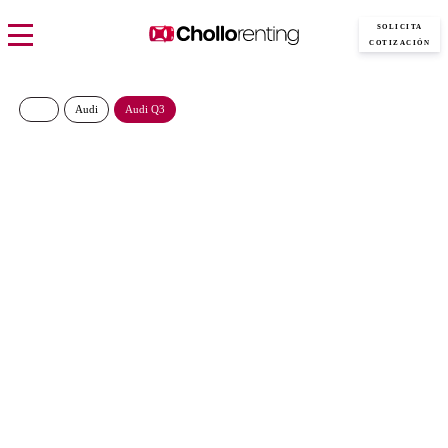
SOLICITA
COTIZACIÓN
Audi
Audi Q3
AUDI Q3 Advanced e-hybrid
200 kW
561€/Mes
Desde:
más IVA